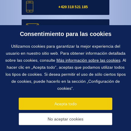
+420 318 521 185
info@york.cz
Consentimiento para las cookies
Utilizamos cookies para garantizar la mejor experiencia del
Formulario de contacto
usuario en nuestro sitio web. Para obtener información detallada
sobre las cookies, consulte
Más información sobre las cookies
. Al
hacer clic en „Acepta todo“, aceptas que podamos utilizar todos
Formulario de contacto
los tipos de cookies. Si desea permitir el uso de sólo ciertos tipos
de cookies, puede hacerlo en la sección „Configuración de
cookies“.
1991 - 2026 © York, spol. s r.o.
Pražská 650, 263 01 Dobříš, República Checa
Acepta todo
info@york.cz
tel.
+420 318 521 185
fax
+420 318 521 850
No aceptar cookies
Configuración de cookies