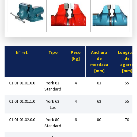
Nº ref.
Tipo
Peso
Anchura
Longitud
[kg]
de
de
mordaza
agarre
[mm]
[mm]
01.01.01.01.0.0
York 63
4
63
55
Standard
01.01.01.01.1.0
York 63
4
63
55
Lux
01.01.01.02.0.0
York 80
6
80
70
Standard