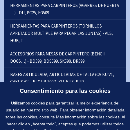
HERRAMIENTAS PARA CARPINTEROS (AGARRES DE PUERTA
…) - DU, PC25, FG509
HERRAMIENTAS PARA CARPINTEROS (TORNILLOS
APRETADOR MÚLTIPLE PARA PEGAR LAS JUNTAS) - VLS,
HUK, T
ACCESORIOS PARA MESAS DE CARPINTERO (BENCH
DOGS…) - BD599, BDS599, SK598, DR599
BASES ARTICULADA, ARTICULADAS DE TALLA (CV KU V1,
CVKUS V1) - KLOUB 100D, KU, KUS, KUP
Consentimiento para las cookies
GARRAS DE SUJECIÓN DEL SUELO - FC
Utilizamos cookies para garantizar la mejor experiencia del
TORNILLOS ANGULARES - PUS, PNEUSETY, VACU
usuario en nuestro sitio web. Para obtener información detallada
sobre las cookies, consulte
Más información sobre las cookies
. Al
PRODUCCIÓN POR PEDIDO, TORNILLOS, TUERCAS,
hacer clic en „Acepta todo“, aceptas que podamos utilizar todos
ROSCARES . . .