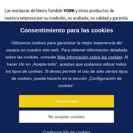
Las mordazas de hierro fundido
YORK
y otros productos de
nuestra empresa por su tradición, su acabado, su calidad y garantía
forman parte del estándar europeo.
Consentimiento para las cookies
Utilizamos cookies para garantizar la mejor experiencia del
Certificados
usuario en nuestro sitio web. Para obtener información detallada
Los productos están probados por el instituto de control y
sobre las cookies, consulte
Más información sobre las cookies
. Al
certificados.
Szú-ČR
,
TÜV-GS1
,
TÜV-GS2
,
TÜV-GS3
,
Гост
.
hacer clic en „Acepta todo“, aceptas que podamos utilizar todos
los tipos de cookies. Si desea permitir el uso de sólo ciertos tipos
de cookies, puede hacerlo en la sección „Configuración de
cookies“.
1991 - 2026 © York, spol. s r.o.
Pražská 650, 263 01 Dobříš, República Checa
Acepta todo
info@york.cz
tel.
+420 318 521 185
fax
+420 318 521 850
No aceptar cookies
Configuración de cookies
Configuración de cookies
Creado
webProgress