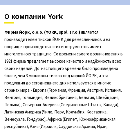
O компании York
Фирма Йорк, о.о.о. (YORK, spol. s r.o.)
является
производителем тисков ЙОРК для ремесленников и на
поприще производства этих инструментов имеет
многолетнюю традицию. Со времени своего возникновения в
1921 фирма предлагает высокое качество и надёжность всех
своих изделий. До настоящего времени было произведено
более, чем 3 миллионы тисков под маркой ЙОРК, и эта
продукция до сегоднешнего дня используется в многих
странах мира - Eвропа (Германия, Франция, Австрия, Испания,
Венгрия, Голландия, Великобритания, Бельгия, Швейцария,
Польша), Северная Aмерика (Соединённые Штаты, Kaнада),
Латинская Америка (Чиле, Пeру, Koлумбия, Koстарика,
Венесуэла, Гондурас), Aфрика (Eгипет, Южноафриканская
республика), Aзия (Израиль, Саудовская Аравия, Иран,