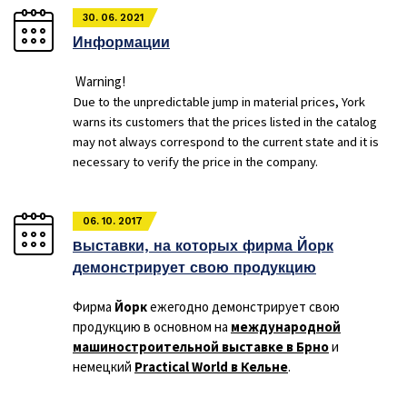
30. 06. 2021
Информации
Warning!
Due to the unpredictable jump in material prices, York
warns its customers that the prices listed in the catalog
may not always correspond to the current state and it is
necessary to verify the price in the company.
06. 10. 2017
Bыставки, на которых фирма Йорк
демонстрирует свою продукцию
Фирма
Йорк
ежегодно демонстрирует свою
продукцию в основном на
международной
машиностроительной выставке в Брно
и
немецкий
Practical World в Кельне
.