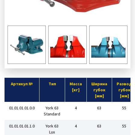
Артикул №
Tип
Масса
Ширина
Развод
[кг]
губок
губок
[мм]
[мм]
01.01.01.01.0.0
York 63
4
63
55
Standard
01.01.01.01.1.0
York 63
4
63
55
Lux