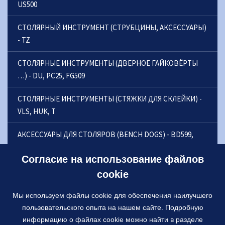
US500
СТОЛЯРНЫЙ ИНСТРУМЕНТ (СТРУБЦИНЫ, АКСЕССУАРЫ)
- TZ
СТОЛЯРНЫE ИНСТРУМЕНТЫ (ДВЕРНОE ГАЙКОВЁРТЫ
…) - DU, PC25, FG509
СТОЛЯРНЫE ИНСТРУМЕНТЫ (CТЯЖКИ ДЛЯ СКЛЕЙКИ) -
VLS, HUK, T
АКСЕССУАРЫ ДЛЯ СТОЛЯРОВ (BENCH DOGS) - BD599,
BDS599, SK598, DR599
Согласие на использование файлов
ШАРНИРНЫЕ БАЗЫ, РЕЗЧИЦКИЕ ШАРНИРЫ (CV KU V1,
cookie
CVKUS V1) - KLOUB 100D, KU, KUS, KUP
Мы используем файлы cookie для обеспечения наилучшего
ЗАЖИМЫ ДЛЯ СТЯЖКИ ПОЛОВЫХ ДОСОК - FC
пользовательского опыта на нашем сайте. Подробную
информацию о файлах cookie можно найти в разделе