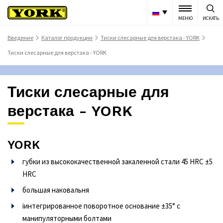
МЕНЮ
ИСКАТЬ
Bведение
Каталог продукции
Тиски слесарные для верстака - YORK
>
>
>
Тиски слесарные для верстака - YORK
Тиски слесарные для
верстака - YORK
YORK
губки из высококачественной закаленной стали 45 HRC ±5
HRC
большая наковальня
iинтегрированное поворотное основание ±35° с
манипуляторными болтами