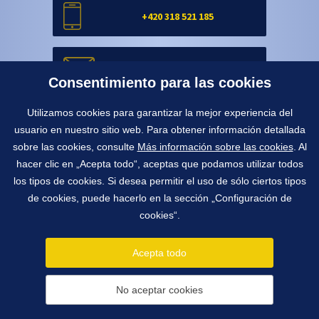
+420 318 521 185
info@york.cz
Consentimiento para las cookies
Utilizamos cookies para garantizar la mejor experiencia del
Formulario de contacto
usuario en nuestro sitio web. Para obtener información detallada
sobre las cookies, consulte
Más información sobre las cookies
. Al
hacer clic en „Acepta todo“, aceptas que podamos utilizar todos
Formulario de contacto
los tipos de cookies. Si desea permitir el uso de sólo ciertos tipos
de cookies, puede hacerlo en la sección „Configuración de
cookies“.
1991 - 2026 © York, spol. s r.o.
Pražská 650, 263 01 Dobříš, República Checa
Acepta todo
info@york.cz
tel.
+420 318 521 185
fax
+420 318 521 850
No aceptar cookies
Configuración de cookies