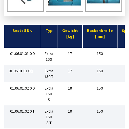
Bestell Nr.
Typ
Gewicht
Backenbreite
Spa
[kg]
[mm]
01.06.01.01.0.0
Extra
17
150
150
01.06.01.01.0.1
Extra
17
150
150 T
01.06.01.02.0.0
Extra
18
150
150
S
01.06.01.02.0.1
Extra
18
150
150
S T