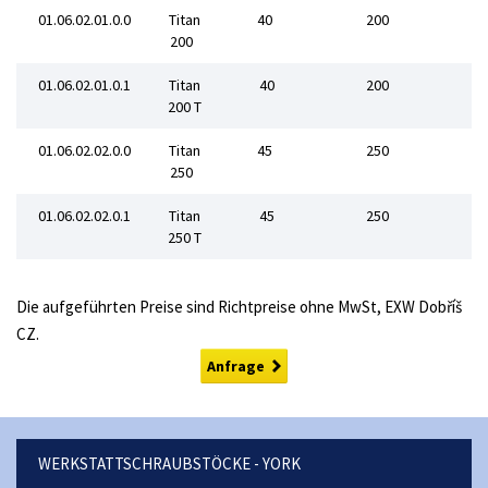
01.06.02.01.0.0
Titan
40
200
200
01.06.02.01.0.1
Titan
40
200
200 T
01.06.02.02.0.0
Titan
45
250
250
01.06.02.02.0.1
Titan
45
250
250 T
Die aufgeführten Preise sind Richtpreise ohne MwSt, EXW Dobříš
CZ.
Anfrage
WERKSTATTSCHRAUBSTÖCKE - YORK