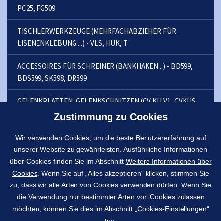
PC25, FG509
TISCHLERWERKZEUGE (MEHRFACHABZIEHER FÜR
LISENENKLEBUNG ...) - VLS, HUK, T
ACCESSOIRES FÜR SCHREINER (BANKHAKEN...) - BD599,
BDS599, SK598, DR599
GELENKPLATTEN, GELENKSCHNITZEN (CV KU V1, CVKUS
V1) - KLOUB 100D, KU, KUS, KUP
Zustimmung zu Cookies
FUSSBODENKLEMMEN - FC
Wir verwenden Cookies, um die beste Benutzererfahrung auf
unserer Website zu gewährleisten. Ausführliche Informationen
WINKEL SCHRAUBSTÖCKE - PUS, PNEUSETY, VACU
über Cookies finden Sie im Abschnitt
Weitere Informationen über
Cookies
. Wenn Sie auf „Alles akzeptieren“ klicken, stimmen Sie
EINZELFERTIGUNG, SCHRAUBEN, MUTTERN,
zu, dass wir alle Arten von Cookies verwenden dürfen. Wenn Sie
GEWINDEBOHRERN . . .
die Verwendung nur bestimmter Arten von Cookies zulassen
möchten, können Sie dies im Abschnitt „Cookies-Einstellungen“
tun.