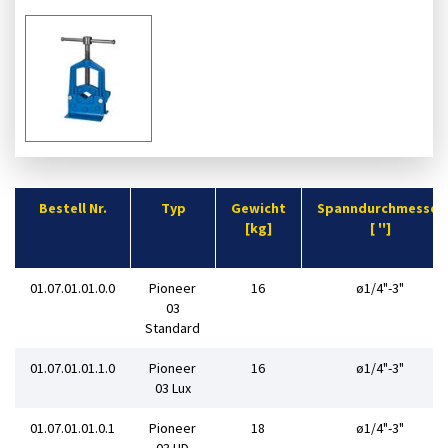
Bestell Nr.
Typ
Gewicht
Spanndurchmesser
[kg]
[ '']
01.07.01.01.0.0
Pioneer
16
ø1/4"-3"
03
Standard
01.07.01.01.1.0
Pioneer
16
ø1/4"-3"
03 Lux
01.07.01.01.0.1
Pioneer
18
ø1/4"-3"