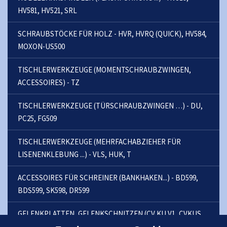
HV581, HV521, SRL
SCHRAUBSTÖCKE FÜR HOLZ - HVR, HVRQ (QUICK), HV584,
MOXON-US500
TISCHLERWERKZEUGE (MOMENTSCHRAUBZWINGEN,
ACCESSOIRES) - TZ
TISCHLERWERKZEUGE (TÜRSCHRAUBZWINGEN …) - DU,
PC25, FG509
TISCHLERWERKZEUGE (MEHRFACHABZIEHER FÜR
LISENENKLEBUNG ...) - VLS, HUK, T
ACCESSOIRES FÜR SCHREINER (BANKHAKEN...) - BD599,
BDS599, SK598, DR599
GELENKPLATTEN, GELENKSCHNITZEN (CV KU V1, CVKUS
V1) - KLOUB 100D, KU, KUS, KUP