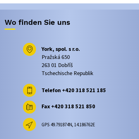
Wo finden Sie uns
York, spol. s r.o.
Pražská 650
263 01 Dobříš
Tschechische Republik
Telefon
+420 318 521 185
Fax
+420 318 521 850
GPS 49.791874N, 14.186762E