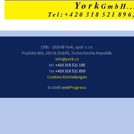
1991 - 2026 © York, spol. s r.o.
Pražská 650, 263 01 Dobříš, Tschechische Republik
info@york.cz
tel.
+420 318 521 185
fax
+420 318 521 850
Cookies-Einstellungen
Erstellt
webProgress