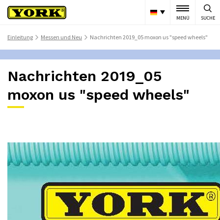
MENÜ
SUCHE
Einleitung
Messen und Neu
Nachrichten 2019_05 moxon us "speed wheels"
>
>
Nachrichten 2019_05
moxon us "speed wheels"