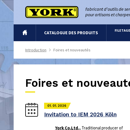
fabricant d'outils de se
pour artisans et charpen
FILETAG
INTRO
CATALOGUE DES PRODUITS
Introduction
Foires et nouveautés
>
Foires et nouveaut
01. 01. 2026
Invitation to IEM 2026 Köln
York Co.Ltd.,
Traditional producer of