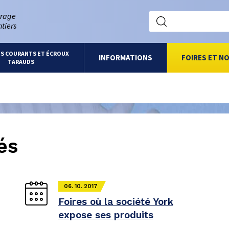
rrage
tiers
ES COURANTS ET ÉCROUX
INFORMATIONS
FOIRES ET N
TARAUDS
és
06. 10. 2017
Foires où la société York
expose ses produits