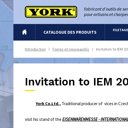
fabricant d'outils de se
pour artisans et charpen
FILETAG
INTRO
CATALOGUE DES PRODUITS
Introduction
Foires et nouveautés
Invitation to IEM 2
>
>
Invitation to IEM 2
York Co.Ltd.,
Traditional producer of vices in Czech
visit his stand of the
EISENWARENMESSE - INTERNATIONA