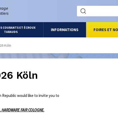
rrage
tiers
ES COURANTS ET ÉCROUX
INFORMATIONS
FOIRES ET N
TARAUDS
026 Köln
026 Köln
 Republic would like to invite you to
L HARDWARE FAIR COLOGNE
,