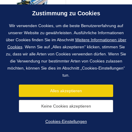
Zustimmung zu Cookies
Wir verwenden Cookies, um die beste Benutzererfahrung auf
TISCHLERWERKZEUGE
unserer Website zu gewährleisten. Ausführliche Informationen
(MEHRFACHABZIEHER FÜR
über Cookies finden Sie im Abschnitt
Weitere Informationen über
LISENENKLEBUNG ...) - VLS, HUK,
T
Cookies
. Wenn Sie auf „Alles akzeptieren“ klicken, stimmen Sie
zu, dass wir alle Arten von Cookies verwenden dürfen. Wenn Sie
die Verwendung nur bestimmter Arten von Cookies zulassen
möchten, können Sie dies im Abschnitt „Cookies-Einstellungen“
1991 - 2026 © York, spol. s r.o.
tun.
Pražská 650, 263 01 Dobříš, Tschechische Republik
info@york.cz
tel.
+420 318 521 185
Alles akzeptieren
fax
+420 318 521 850
Cookies-Einstellungen
Keine Cookies akzeptieren
Erstellt
webProgress
Cookies-Einstellungen