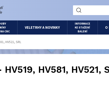
dí
ře
OUBY
INFORMACE
VELETRHY A NOVINKY
O
NÍKY
KE STAŽENÍ
 NA CNC
BALENÍ
581, HV521, SRL
- HV519, HV581, HV521, 