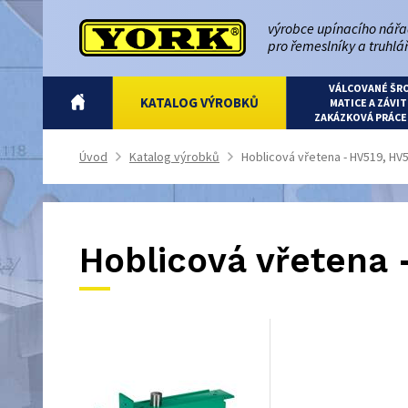
výrobce upínacího nářa
pro řemeslníky a truhlá
VÁLCOVANÉ ŠR
ÚVOD
KATALOG VÝROBKŮ
MATICE A ZÁVIT
ZAKÁZKOVÁ PRÁCE
Úvod
Katalog výrobků
Hoblicová vřetena - HV519, HV
>
>
Hoblicová vřetena 