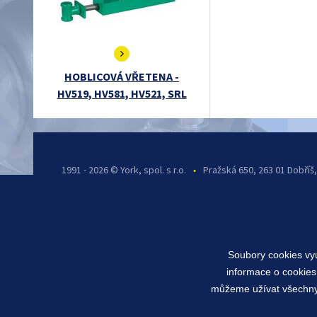
HOBLICOVÁ VŘETENA -
HV519, HV581, HV521, SRL
1991 - 2026 © York, spol. s r.o.
•
Pražská 650, 263 01 Dobříš
Soubory cookies vyu
informace o cookies
můžeme užívat všechny t