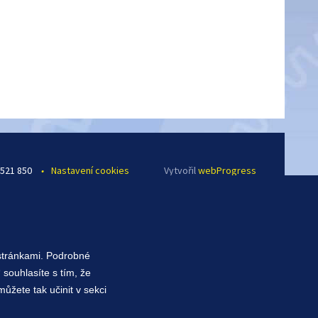
 521 850
•
Nastavení cookies
Vytvořil
webProgress
 stránkami. Podrobné
 souhlasíte s tím, že
ůžete tak učinit v sekci