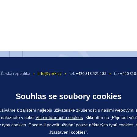
, Česká republika
•
info@york.cz
•
tel.
+420 318 521 185
•
fax
+420 318
Souhlas se soubory cookies
žíváme k zajištění nejlepší uživatelské zkušenosti s našimi webovými
 naleznete v sekci
Více informací o cookies
. Kliknutím na „Přijmout vše“
ypy cookies. Chcete-li povolit užívání pouze některých typů cookies, m
„Nastavení cookies“.